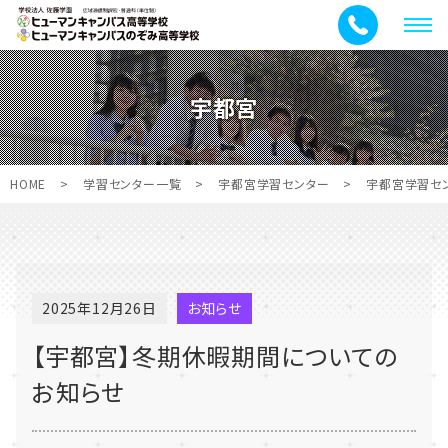
メ
ニ
ュ
宇都宮
ー
HOME
>
学習センター一覧
>
宇都宮学習センター
>
宇都宮学習セ
2025年12月26日
お知らせ
【宇都宮】冬期休暇期間についての
お知らせ