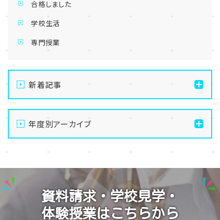
合格しました
学校生活
専門授業
新着記事
【宇都宮】手先を動かして無心になる🧶最高のデジタル
デトックス、はじめませんか？
年度別アーカイブ
【宇都宮】生徒会夏祭りを開催しました✨～第二段～
2026
【宇都宮】生徒会夏祭りを開催しました✨～第一段～
2025
【宇都宮】校舎閉鎖期間のお知らせ🍉🌻
2024
資料請求・学校見学・
【宇都宮】推し活ネイルも楽しんじゃいます✊💕
体験授業はこちらから