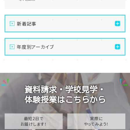
新着記事
【宇都宮】手先を動かして無心になる🧶最高のデジタル
デトックス、はじめませんか？
年度別アーカイブ
【宇都宮】生徒会夏祭りを開催しました✨～第二段～
2026
【宇都宮】生徒会夏祭りを開催しました✨～第一段～
2025
【宇都宮】校舎閉鎖期間のお知らせ🍉🌻
2024
資料請求・学校見学・
【宇都宮】推し活ネイルも楽しんじゃいます✊💕
体験授業はこちらから
最短2日で
実際に
お届けします！
やってみよう！