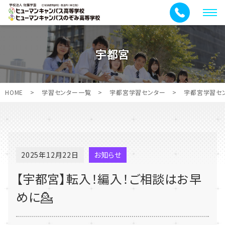
メ
ニ
ュ
宇都宮
ー
HOME
>
学習センター一覧
>
宇都宮学習センター
>
宇都宮学習セ
2025年12月22日
お知らせ
【宇都宮】転入！編入！ご相談はお早
めに💁