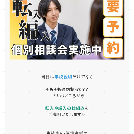
当日は
学校説明
だけでなく
そもそも通信制って？？
...というところから
転入や編入の仕組み
も
ご説明いたします✨
生徒さん・保護者様の