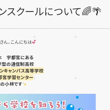
ンスクールについて🌈🌴
さん、こんにちは
木
宇都宮にある
学型
の
通信制高校
マンキャンパス高等学校
都宮学習センター
の小林です