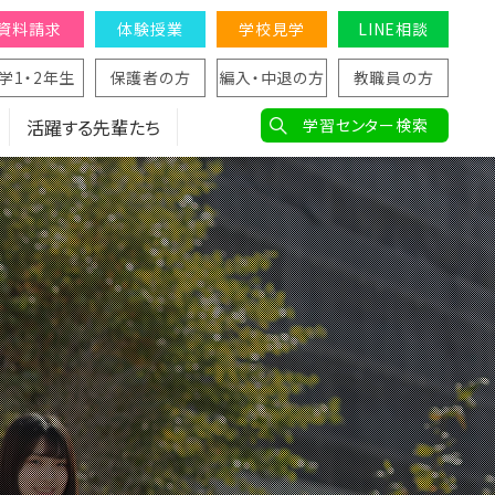
資料請求
体験授業
学校見学
LINE相談
学1・2年生
保護者の方
編入・中退の方
教職員の方
活躍する先輩たち
学習センター検索