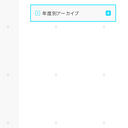
【宇都宮】生徒会夏祭りを
年度別アーカイブ
開催しました✨～第二段～
2026
【宇都宮】生徒会夏祭りを
開催しました✨～第一段～
2025
【宇都宮】校舎閉鎖期間の
2024
お知らせ🍉🌻
【宇都宮】推し活ネイルも楽
しんじゃいます✊💕
【宇都宮】AI活用術を学び
ました💻💭