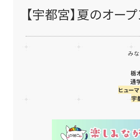
【宇都宮】夏のオープ
みな
栃
通
ヒュー
宇