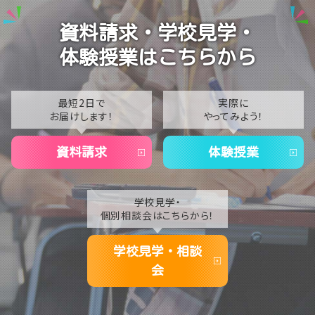
【宇都宮】校舎閉鎖期間のお知らせ🍉🌻
2024
資料請求・学校見学・
【宇都宮】推し活ネイルも楽しんじゃいます✊💕
体験授業はこちらから
最短2日で
実際に
お届けします！
やってみよう！
資料請求
体験授業
学校見学・
個別相談会はこちらから！
学校見学・相談
会