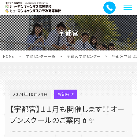
メ
ニ
ュ
宇都宮
ー
HOME
>
学習センター一覧
>
宇都宮学習センター
>
宇都宮学習セ
2024年10月24日
お知らせ
【宇都宮】１１月も開催します！！オー
プンスクールのご案内💄✨