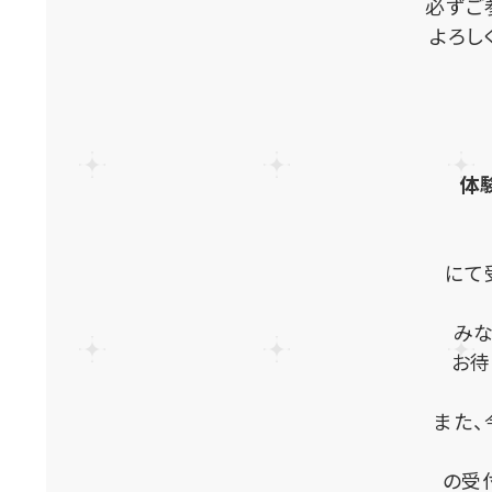
必ずご
よろし
体
にて
み
お待
また
の受