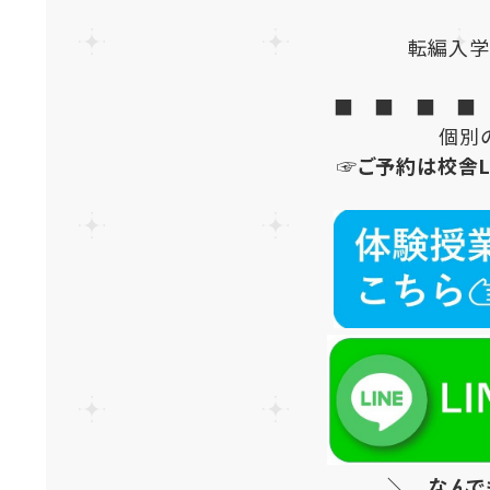
転編入学
■ ■ ■ ■
個別
☞ご予約は校舎L
＼ なんで