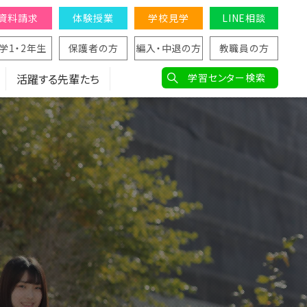
資料請求
体験授業
学校見学
LINE相談
学1・2年生
保護者の方
編入・中退の方
教職員の方
活躍する先輩たち
学習センター検索