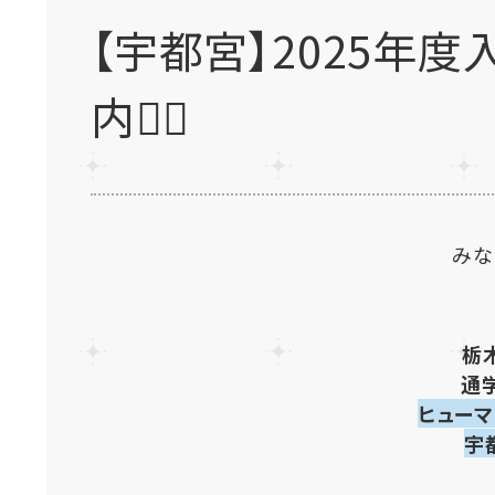
【宇都宮】2025年
内🙋‍♀️
みな
栃
通
ヒュー
宇