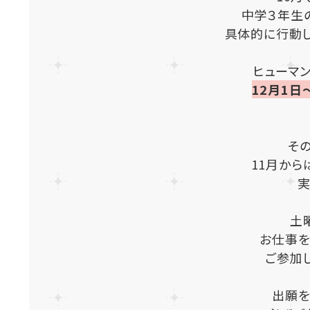
中学３年生
具体的に行動
ヒューマ
12月1
そ
11月か
実
土
お仕事を
ご参加
出願を