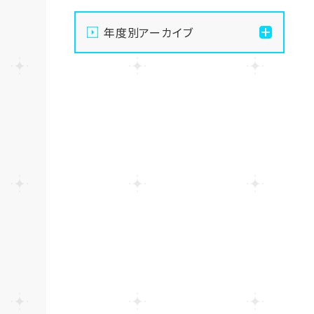
【宇都宮】手先を動かして
年度別アーカイブ
無心になる🧶最高のデジタ
ルデトックス、はじめません
2026
か？
2025
【宇都宮】生徒会夏祭りを
開催しました✨～第二段～
2024
【宇都宮】生徒会夏祭りを
開催しました✨～第一段～
【宇都宮】校舎閉鎖期間の
お知らせ🍉🌻
【宇都宮】推し活ネイルも楽