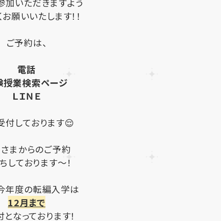
参加いただきますよう
くお願いいたします！！
ご予約は、
電話
験授業検索ページ
ＬＩＮＥ
受付しております😌
なさまからのご予約
ちしております～！
、今年度の転編入学は
12月まで
付となっております！