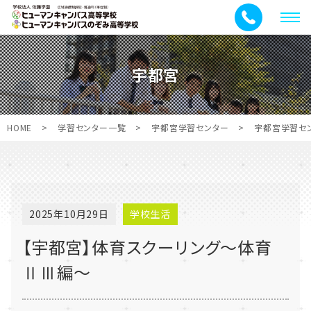
メ
ニ
ュ
宇都宮
ー
HOME
>
学習センター一覧
>
宇都宮学習センター
>
宇都宮学習セ
2025年10月29日
学校生活
【宇都宮】体育スクーリング～体育
ⅡⅢ編～