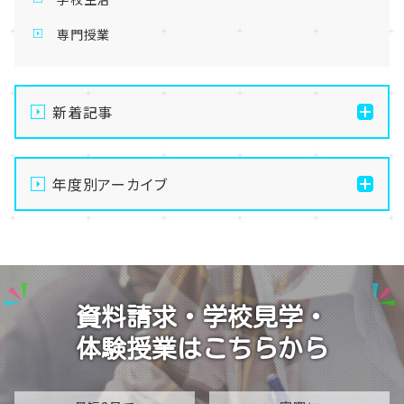
専門授業
新着記事
【宇都宮】手先を動かして無心になる🧶最高のデジタル
デトックス、はじめませんか？
年度別アーカイブ
【宇都宮】生徒会夏祭りを開催しました✨～第二段～
2026
【宇都宮】生徒会夏祭りを開催しました✨～第一段～
2025
【宇都宮】校舎閉鎖期間のお知らせ🍉🌻
2024
資料請求・学校見学・
【宇都宮】推し活ネイルも楽しんじゃいます✊💕
体験授業はこちらから