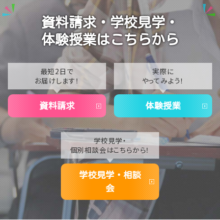
【宇都宮】AI活用術を学びました💻💭
2024
資料請求・学校見学・
体験授業はこちらから
最短2日で
実際に
お届けします！
やってみよう！
資料請求
体験授業
学校見学・
個別相談会はこちらから！
学校見学・相談
会