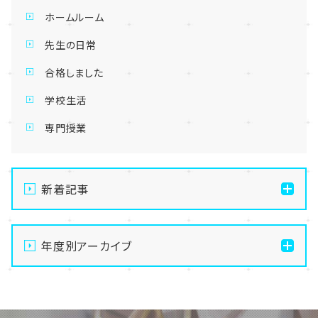
ホームルーム
先生の日常
合格しました
学校生活
専門授業
新着記事
【宇都宮】生徒会夏祭りを開催しました✨～第二段～
年度別アーカイブ
【宇都宮】生徒会夏祭りを開催しました✨～第一段～
【宇都宮】校舎閉鎖期間のお知らせ🍉🌻
2026
【宇都宮】推し活ネイルも楽しんじゃいます✊💕
2025