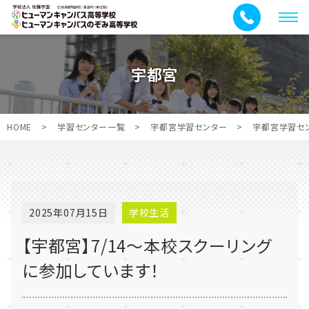
メ
ニ
ュ
宇都宮
ー
HOME
>
学習センター一覧
>
宇都宮学習センター
>
宇都宮学習セ
2025年07月15日
学校生活
【宇都宮】7/14～本校スクーリング
に参加しています！