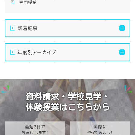
専門授業
新着記事
【宇都宮】手先を動かして無心になる🧶最高のデジタル
デトックス、はじめませんか？
年度別アーカイブ
【宇都宮】生徒会夏祭りを開催しました✨～第二段～
2026
【宇都宮】生徒会夏祭りを開催しました✨～第一段～
2025
【宇都宮】校舎閉鎖期間のお知らせ🍉🌻
2024
資料請求・学校見学・
【宇都宮】推し活ネイルも楽しんじゃいます✊💕
体験授業はこちらから
最短2日で
実際に
お届けします！
やってみよう！