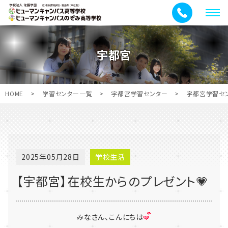
メ
ニ
ュ
宇都宮
ー
HOME
>
学習センター一覧
>
宇都宮学習センター
>
宇都宮学習セ
2025年05月28日
学校生活
【宇都宮】在校生からのプレゼント💗
みなさん、こんにちは