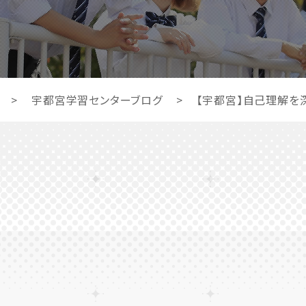
>
宇都宮学習センターブログ
>
【宇都宮】自己理解を深