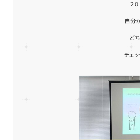
２
自分
ど
チェッ