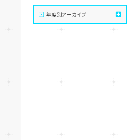
【宇都宮】手先を動かして
年度別アーカイブ
無心になる🧶最高のデジタ
ルデトックス、はじめません
2026
か？
2025
【宇都宮】生徒会夏祭りを
開催しました✨～第二段～
2024
【宇都宮】生徒会夏祭りを
開催しました✨～第一段～
【宇都宮】校舎閉鎖期間の
お知らせ🍉🌻
【宇都宮】推し活ネイルも楽