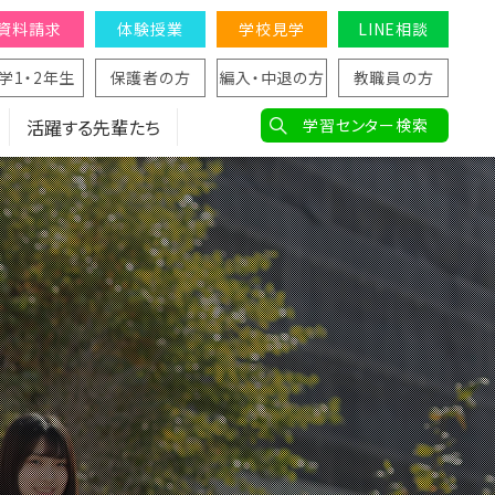
資料請求
体験授業
学校見学
LINE相談
学1・2年生
保護者の方
編入・中退の方
教職員の方
活躍する先輩たち
学習センター検索