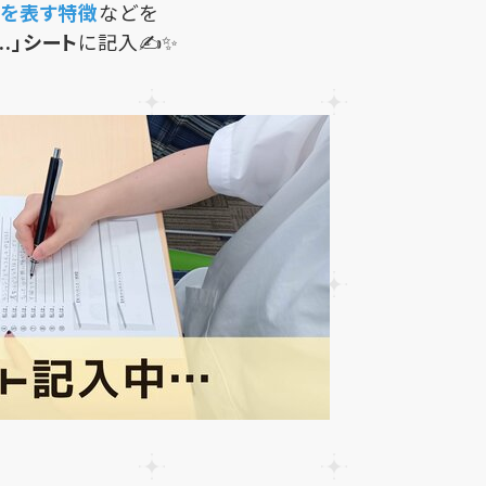
を表す特徴
などを
...」シート
に記入✍✨