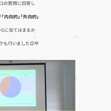
０コの質問に回答し
が
「内向的」「外向的」
ちらに当てはまるか
クも行いました😉💚