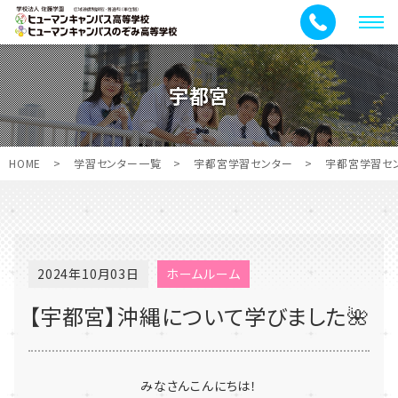
メ
ニ
ュ
宇都宮
ー
HOME
>
学習センター一覧
>
宇都宮学習センター
>
宇都宮学習セ
2024年10月03日
ホームルーム
【宇都宮】沖縄について学びました🌺
みなさんこんにちは！