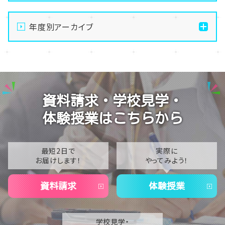
【宇都宮】生徒会夏祭りを開催しました✨～第二段～
年度別アーカイブ
【宇都宮】生徒会夏祭りを開催しました✨～第一段～
【宇都宮】校舎閉鎖期間のお知らせ🍉🌻
2026
【宇都宮】推し活ネイルも楽しんじゃいます✊💕
2025
【宇都宮】AI活用術を学びました💻💭
2024
資料請求・学校見学・
体験授業はこちらから
最短2日で
実際に
お届けします！
やってみよう！
資料請求
体験授業
学校見学・