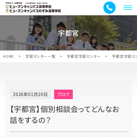
メ
ニ
ュ
宇都宮
ー
HOME
>
学習センター一覧
>
宇都宮学習センター
>
宇都宮学習セ
2026年01月20日
ブログ
【宇都宮】個別相談会ってどんなお
話をするの？