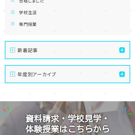
合格しました
学校生活
専門授業
新着記事
【宇都宮】手先を動かして無心になる🧶最高のデジタル
デトックス、はじめませんか？
年度別アーカイブ
【宇都宮】生徒会夏祭りを開催しました✨～第二段～
2026
【宇都宮】生徒会夏祭りを開催しました✨～第一段～
2025
【宇都宮】校舎閉鎖期間のお知らせ🍉🌻
2024
資料請求・学校見学・
【宇都宮】推し活ネイルも楽しんじゃいます✊💕
体験授業はこちらから