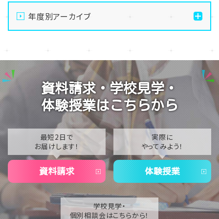
【宇都宮】手先を動かして無心になる🧶最高のデジタル
デトックス、はじめませんか？
年度別アーカイブ
【宇都宮】生徒会夏祭りを開催しました✨～第二段～
2026
【宇都宮】生徒会夏祭りを開催しました✨～第一段～
2025
【宇都宮】校舎閉鎖期間のお知らせ🍉🌻
2024
資料請求・学校見学・
【宇都宮】推し活ネイルも楽しんじゃいます✊💕
体験授業はこちらから
最短2日で
実際に
お届けします！
やってみよう！
資料請求
体験授業
学校見学・
個別相談会はこちらから！