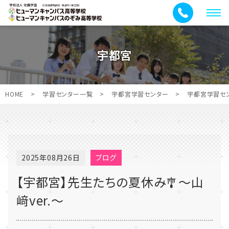
メ
ニ
ュ
宇都宮
ー
HOME
>
学習センター一覧
>
宇都宮学習センター
>
宇都宮学習セ
2025年08月26日
ブログ
【宇都宮】先生たちの夏休み🎐～山
﨑ver.～