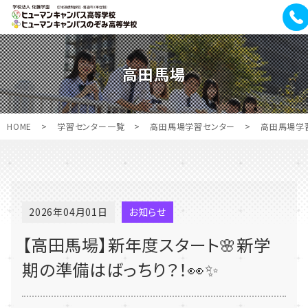
高田馬場
HOME
>
学習センター一覧
>
高田馬場学習センター
>
高田馬場学
2026年04月01日
お知らせ
【高田馬場】新年度スタート🌸新学
期の準備はばっちり？！👀✨