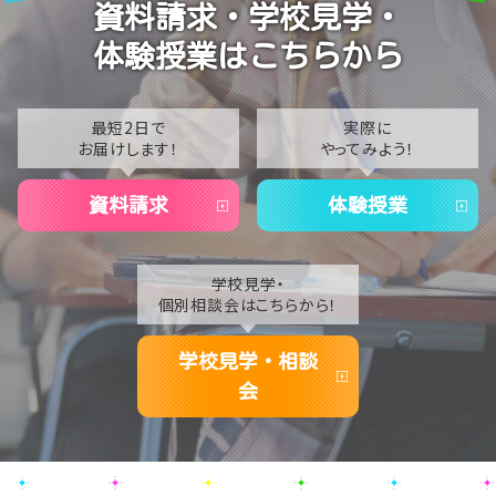
資料請求・学校見学・
合同研修に行ってきました⭐
2023
体験授業はこちらから
【東京】教育連携校の先輩たちと球技大会に参加しまし
2022
た！➀
2021
最短2日で
実際に
お届けします！
やってみよう！
2020
資料請求
体験授業
学校見学・
個別相談会はこちらから！
学校見学・相談
会