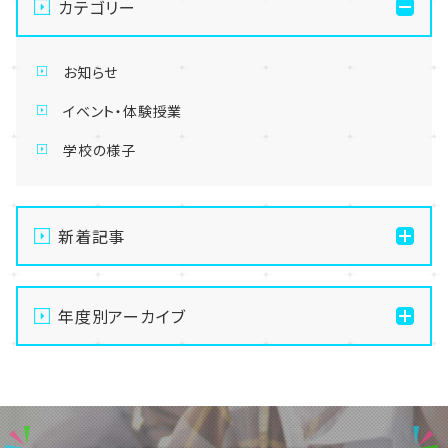
カテゴリー
お知らせ
イベント・体験授業
学校の様子
新着記事
【東京】教育連携校ヘアメイクカレッジの撮影実習に高
校生も特別参加？！👀✨💕
年度別アーカイブ
【東京】メイク・美容専攻💄夏祭りメイクに挑戦👀♪✨
2026
【東京】MAKE UP FOR EVER 在校生限定セミナー
2025
を開催！✨
2024
【東京】教育連携校スポーツカレッジの先輩たちが全国