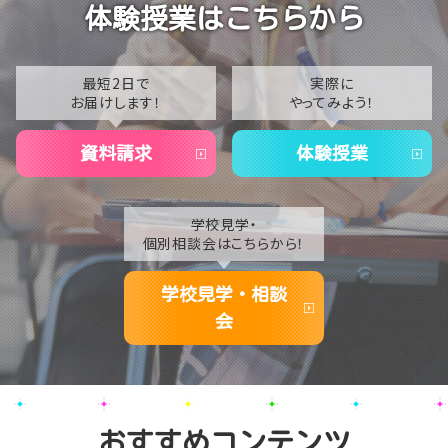
2023
体験授業はこちらから
【東京】教育連携校の先輩たちと球技大会に参加しまし
2022
た！➀
2021
最短2日で
実際に
お届けします！
やってみよう！
2020
資料請求
体験授業
学校見学・
個別相談会はこちらから！
学校見学・相談
会
おすすめコンテンツ