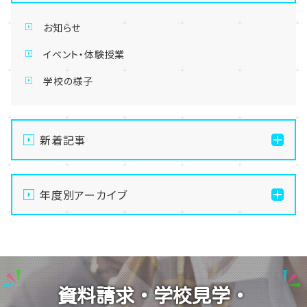
お知らせ
イベント・体験授業
学校の様子
新着記事
【東京】教育連携校ヘアメイクカレッジの撮影実習に高
校生も特別参加？！👀✨💕
年度別アーカイブ
【東京】メイク・美容専攻💄夏祭りメイクに挑戦👀♪✨
2026
【東京】MAKE UP FOR EVER 在校生限定セミナー
2025
を開催！✨
2024
【東京】教育連携校スポーツカレッジの先輩たちが全国
資料請求・学校見学・
合同研修に行ってきました⭐