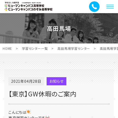
メ
ニ
ュ
高田馬場
ー
HOME
>
学習センター一覧
>
高田馬場学習センター
>
高田馬場学
2021年04月28日
お知らせ
【東京】GW休暇のご案内
こんにちは
東京学習センターです