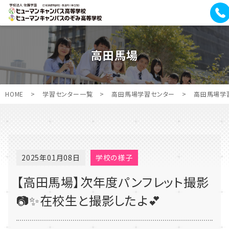
高田馬場
HOME
>
学習センター一覧
>
高田馬場学習センター
>
高田馬場学
2025年01月08日
学校の様子
【高田馬場】次年度パンフレット撮影
📷✨在校生と撮影したよ💕