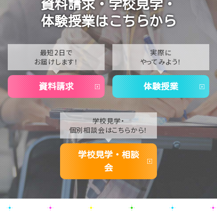
資料請求・学校見学・
合同研修に行ってきました⭐
2023
体験授業はこちらから
【東京】教育連携校の先輩たちと球技大会に参加しまし
2022
た！➀
2021
最短2日で
実際に
お届けします！
やってみよう！
2020
資料請求
体験授業
学校見学・
個別相談会はこちらから！
学校見学・相談
会