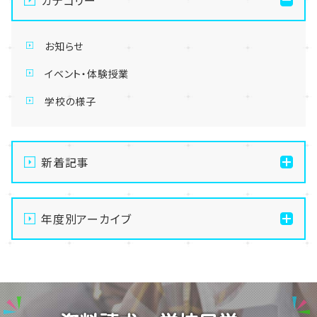
カテゴリー
お知らせ
イベント・体験授業
学校の様子
新着記事
【東京】教育連携校ヘアメイクカレッジの撮影実習に高
校生も特別参加？！👀✨💕
年度別アーカイブ
【東京】メイク・美容専攻💄夏祭りメイクに挑戦👀♪✨
2026
【東京】MAKE UP FOR EVER 在校生限定セミナー
2025
を開催！✨
2024
【東京】教育連携校スポーツカレッジの先輩たちが全国