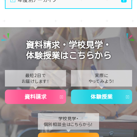
【東京】メイク・美容専攻💄夏祭りメイクに挑戦👀♪✨
2026
【東京】MAKE UP FOR EVER 在校生限定セミナー
2025
を開催！✨
2024
【東京】教育連携校スポーツカレッジの先輩たちが全国
資料請求・学校見学・
合同研修に行ってきました⭐
2023
体験授業はこちらから
【東京】教育連携校の先輩たちと球技大会に参加しまし
2022
た！➀
2021
最短2日で
実際に
お届けします！
やってみよう！
2020
資料請求
体験授業
学校見学・
個別相談会はこちらから！