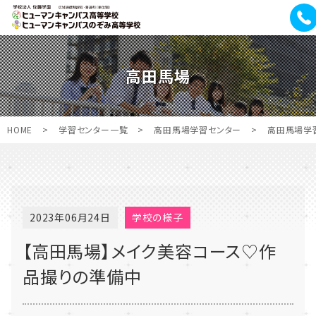
高田馬場
HOME
>
学習センター一覧
>
高田馬場学習センター
>
高田馬場学
2023年06月24日
学校の様子
【高田馬場】メイク美容コース♡作
品撮りの準備中