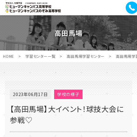
高田馬場
HOME
>
学習センター一覧
>
高田馬場学習センター
>
高田馬場学
2023年06月17日
学校の様子
【高田馬場】大イベント！球技大会に
参戦♡