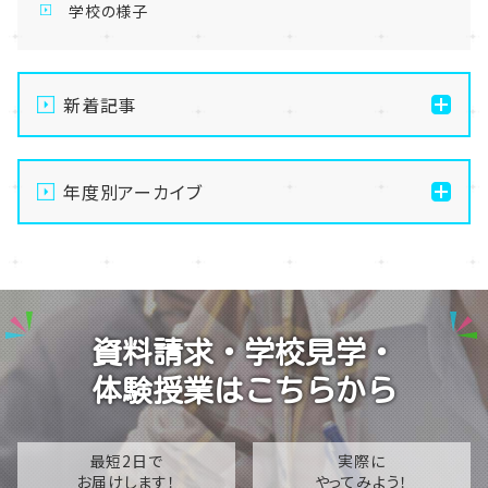
学校の様子
新着記事
【東京】教育連携校ヘアメイクカレッジの撮影実習に高
校生も特別参加？！👀✨💕
年度別アーカイブ
【東京】メイク・美容専攻💄夏祭りメイクに挑戦👀♪✨
2026
【東京】MAKE UP FOR EVER 在校生限定セミナー
2025
を開催！✨
2024
【東京】教育連携校スポーツカレッジの先輩たちが全国
資料請求・学校見学・
合同研修に行ってきました⭐
2023
体験授業はこちらから
【東京】教育連携校の先輩たちと球技大会に参加しまし
2022
た！➀
2021
最短2日で
実際に
お届けします！
やってみよう！