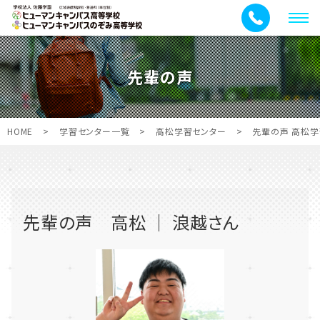
メ
ニ
ュ
先輩の声
ー
HOME
>
学習センター一覧
>
高松学習センター
>
先輩の声 高松学
先輩の声
高松 ｜ 浪越さん