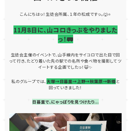
こんにちはっ！生徒会所属、１年の松成ですっ。🐺⭐
11月8日に、山コロきっぷをやりました
っ！
🚃
生徒会主催のイベントで、山手線内をサイコロで出た目で回
って行き、たどり着いた先の駅での名所や食べ物を撮影してツ
イートする企画でしたっ！😺✨
私のグループでは、
大塚→日暮里→上野→秋葉原→新橋
と
回っていきました！
日暮里で、にゃっぽりを見つけたり...