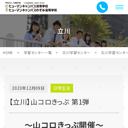
メ
ニ
ュ
立川
ー
HOME
>
学習センター一覧
>
立川学習センター
>
立川学習センタ
2023年12月09日
日常生活
【立川】山コロきっぷ 第1弾
～山コロきっぷ開催～