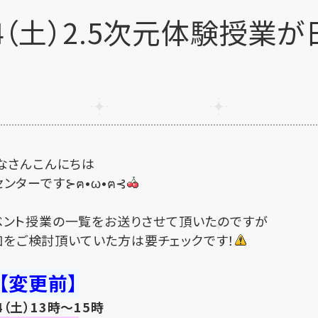
4（土）2.5次元体験授業が
！
なさんこんにちは
ターです⊱︎ฅ•ω•ฅ⊰︎
ベント授業の一覧をお送りさせて頂いたのですが
加をご検討頂いていた方は要チェックです！
【変更前】
24（土）13時～15時