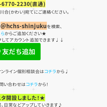
-6770-2230(直通)
川合(かわい)宛て
にご連絡ください。
＠hchs-shinjuku
⇒
を検索、
ちら
からご追加ください★
クしてアカウント追加できます♩↓
オンライン個別相談会は
コチラ
から♩
問い合わせは
コチラ
から！
スタ開設しました！★
業、日常などアップしていきます♪