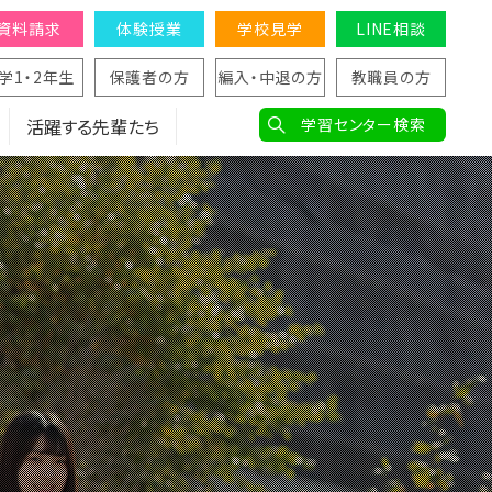
資料請求
体験授業
学校見学
LINE相談
学1・2年生
保護者の方
編入・中退の方
教職員の方
活躍する先輩たち
学習センター検索