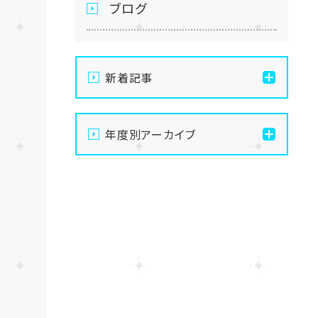
ブログ
新着記事
【新宿】マンツーマン適性診
年度別アーカイブ
断開催決定🌟
2025
【新宿】「歌ってみた」を録ろ
う‼️ボーカル&MIX体験🎤
2024
【新宿】★特別版★ヒューマ
2023
ンアカデミー入学前授業の
様子
2022