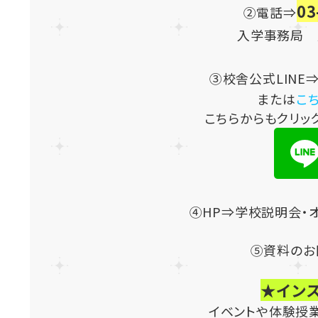
03
②電話⇒
入学事務局 
③校舎公式LINE
または
こ
こちらからもクリッ
④HP⇒学校説明会・
⑤資料のお
★イン
イベントや体験授