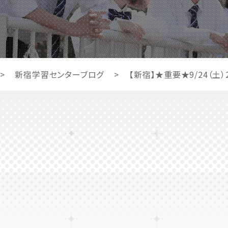
>
新宿学習センターブログ
>
【新宿】★重要★9/24（