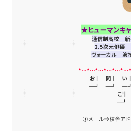
★ヒューマンキ
通信制高校 新
2.5次元俳
ヴォーカル 演
*…*…*…*…*…*…
お┃ 問┃ い
━┛ ━┛ ━
こ┃
━┛
①メール⇒校舎アド