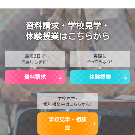
様子
2024
【新宿】3月19日 卒業式が行われました！🎊
2023
資料請求・学校見学・
【新宿】基礎から学べる‼️プロが教える演技体験🎤
2022
体験授業はこちらから
2021
2020
最短2日で
実際に
お届けします！
やってみよう！
資料請求
体験授業
学校見学・
個別相談会はこちらから！
学校見学・相談
会