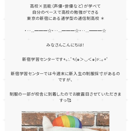
高校×芸能（声優・俳優など）が学べて
自分のペースで高校の勉強ができる
東京の新宿にある通学型の通信制高校 ＊
・‥...━━━☆・‥...━━━☆・‥...━━━☆
みなさんこんにちは！
新宿学習センターです
+。:.ﾟ٩(๑＞◡＜๑)۶:.｡+ﾟ
新宿学習センターでは今週末に新入生の制服採寸があるの
ですが、
制服の一部が校舎に到着したのでお披露目させていただきま
すっ🥰