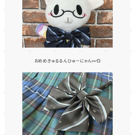
おめめきゅるるんひゅーにゃん👀💞