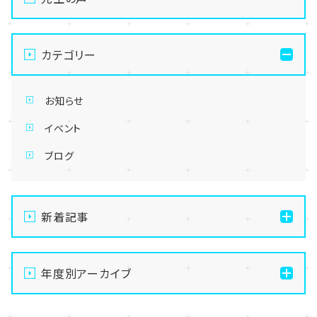
カテゴリー
お知らせ
イベント
ブログ
新着記事
【新宿】マンツーマン適性診断開催決定🌟
年度別アーカイブ
【新宿】「歌ってみた」を録ろう‼️ボーカル&MIX体験🎤
【新宿】★特別版★ヒューマンアカデミー入学前授業の
2025