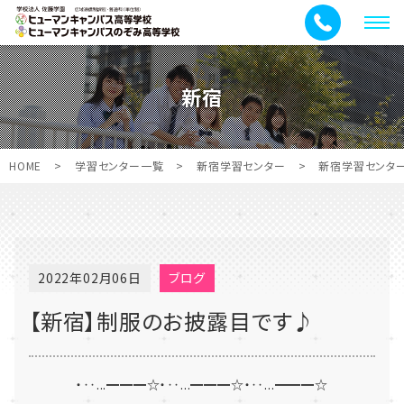
メ
ニ
ュ
新宿
ー
HOME
>
学習センター一覧
>
新宿学習センター
>
新宿学習センタ
2022年02月06日
ブログ
【新宿】制服のお披露目です♪
・‥...━━━☆・‥...━━━☆・‥...━━━☆