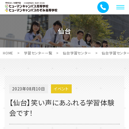
メ
ニ
ュ
仙台
ー
HOME
>
学習センター一覧
>
仙台学習センター
>
仙台学習センタ
2023年08月10日
イベント
【仙台】笑い声にあふれる学習体験
会です！