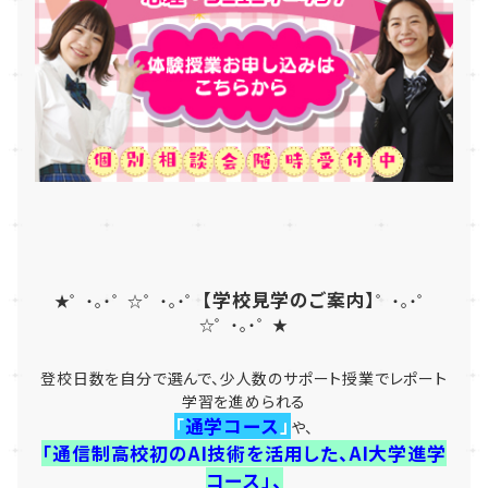
【学校見学のご案内】
★゜・。・゜☆゜・。・゜
゜・。・゜
☆゜・。・゜★
登校日数を自分で選んで、少人数のサポート授業でレポート
学習を進められる
「
通学コース
」
や、
「通信制高校初のAI技術を活用した、AI大学進学
コース」、