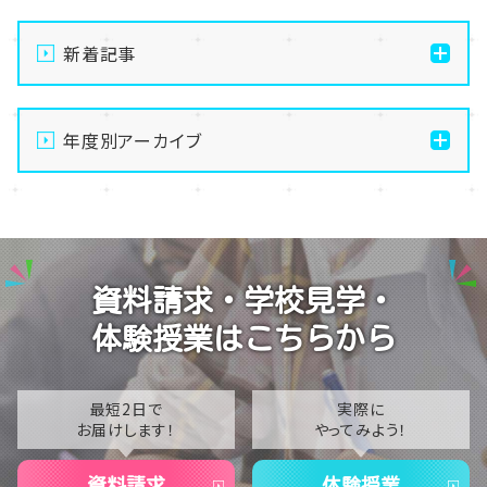
新着記事
【仙台】自分のペースで苦手克服！AI大学進学専攻の魅
力を徹底解説します✨🤖
年度別アーカイブ
【仙台】夏季休業のお知らせ
2026
【仙台】いよいよスタート！前期エリアスクーリングが始
2025
まりました🌻
2024
【仙台】1年生のレクリエーション～仙台市博物館で「伊
資料請求・学校見学・
達政宗からの挑戦状」に挑戦しました⚔️✨～
2023
体験授業はこちらから
【仙台】ホームルームで「TAGIRON（タギロン）」を行い
2022
ました！🧩🔢
2021
最短2日で
実際に
お届けします！
やってみよう！
2020
資料請求
体験授業