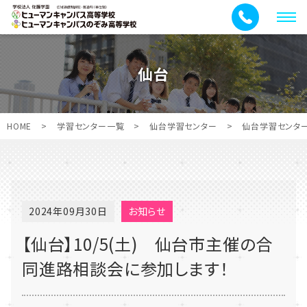
メ
ニ
ュ
仙台
ー
HOME
>
学習センター一覧
>
仙台学習センター
>
仙台学習センタ
2024年09月30日
お知らせ
【仙台】10/5(土) 仙台市主催の合
同進路相談会に参加します！