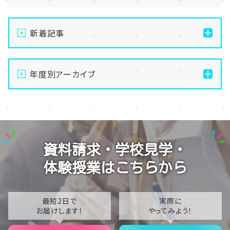
新着記事
【仙台】自分のペースで苦手克服！AI大学進学専攻の魅
力を徹底解説します✨🤖
年度別アーカイブ
【仙台】夏季休業のお知らせ
2026
【仙台】いよいよスタート！前期エリアスクーリングが始
2025
まりました🌻
2024
【仙台】1年生のレクリエーション～仙台市博物館で「伊
資料請求・学校見学・
達政宗からの挑戦状」に挑戦しました⚔️✨～
2023
体験授業はこちらから
【仙台】ホームルームで「TAGIRON（タギロン）」を行い
2022
ました！🧩🔢
2021
最短2日で
実際に
お届けします！
やってみよう！
2020