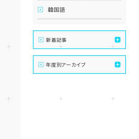
韓国語
新着記事
【仙台】自分のペースで苦
年度別アーカイブ
手克服！AI大学進学専攻の
魅力を徹底解説します✨🤖
2026
【仙台】夏季休業のお知ら
2025
せ
2024
【仙台】いよいよスタート！
前期エリアスクーリングが
始まりました🌻