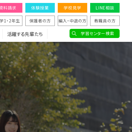
資料請求
体験授業
学校見学
LINE相談
学1・2年生
保護者の方
編入・中退の方
教職員の方
活躍する先輩たち
学習センター検索