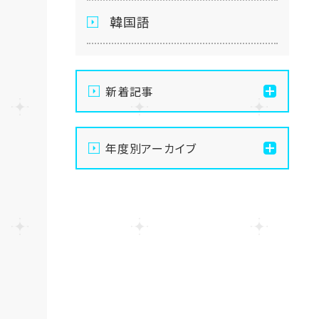
韓国語
新着記事
【仙台】自分のペースで苦
年度別アーカイブ
手克服！AI大学進学専攻の
魅力を徹底解説します✨🤖
2026
【仙台】夏季休業のお知ら
2025
せ
2024
【仙台】いよいよスタート！
前期エリアスクーリングが
始まりました🌻