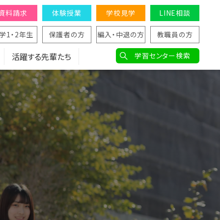
資料請求
体験授業
学校見学
LINE相談
学1・2年生
保護者の方
編入・中退の方
教職員の方
活躍する先輩たち
学習センター検索