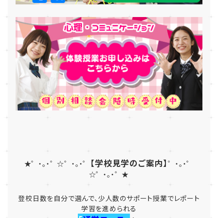
【学校見学のご案内】
★゜・。・゜☆゜・。・゜
゜・。・゜
☆゜・。・゜★
登校日数を自分で選んで、少人数のサポート授業でレポート
学習を進められる