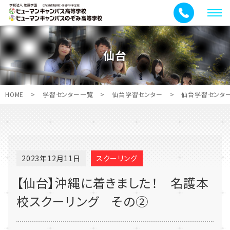
メ
ニ
ュ
仙台
ー
HOME
>
学習センター一覧
>
仙台学習センター
>
仙台学習センタ
2023年12月11日
スクーリング
【仙台】沖縄に着きました！ 名護本
校スクーリング その②