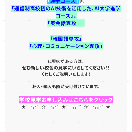
「
通学コース
」
や、
「通信制高校初のAI技術を活用した、AI大学進学
コース」、
「英会話専攻」
「韓国語専攻」
「心理・コミュニケーション専攻」
に興味がある方は、
ぜひ新しい校舎の見学にいらしてください！！
くわしくご説明いたします！
転入・編入も随時受け付けています。
学校見学お申し込みはこちらをクリック
★゜・。・゜☆゜・。・゜★゜・。。・゜☆゜・。。・゜★