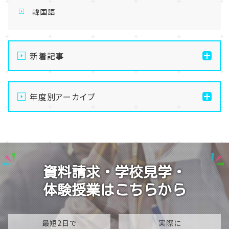
韓国語
新着記事
【仙台】自分のペースで苦手克服！AI大学進学専攻の魅
力を徹底解説します✨🤖
年度別アーカイブ
【仙台】夏季休業のお知らせ
2026
【仙台】いよいよスタート！前期エリアスクーリングが始
2025
まりました🌻
2024
【仙台】1年生のレクリエーション～仙台市博物館で「伊
資料請求・学校見学・
達政宗からの挑戦状」に挑戦しました⚔️✨～
2023
体験授業はこちらから
【仙台】ホームルームで「TAGIRON（タギロン）」を行い
2022
ました！🧩🔢
2021
最短2日で
実際に