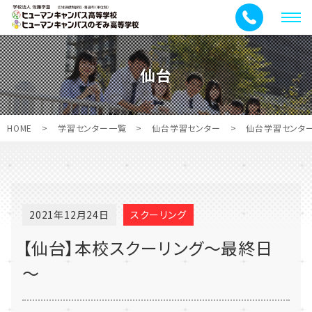
メ
ニ
ュ
仙台
ー
HOME
>
学習センター一覧
>
仙台学習センター
>
仙台学習センタ
2021年12月24日
スクーリング
【仙台】本校スクーリング～最終日
～