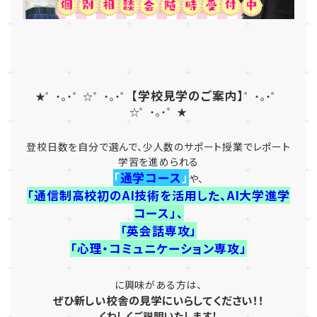
【学校見学のご案内】
★゜・。・゜☆゜・。・゜
゜・。・゜
☆゜・。・゜★
登校日数を自分で選んで、少人数のサポート授業でレポート
学習を進められる
「
通学コース
」
や、
「通信制高校初のAI技術を活用した、AI大学進学
コース」、
「英会話専攻」
「心理・コミュニケーション専攻」
に興味がある方は、
ぜひ新しい校舎の見学にいらしてください！！
くわしくご説明いたします！