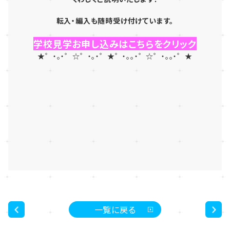
転入・編入も随時受け付けています。
学校見学お申し込みはこちらをクリック
★゜・。・゜☆゜・。・゜★゜・。。・゜☆゜・。。・゜★
一覧に戻る
<
>