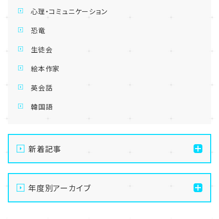
心理・コミュニケーション
恐竜
生徒会
絵本作家
英会話
韓国語
新着記事
【仙台】夏季休業のお知らせ
年度別アーカイブ
【仙台】いよいよスタート！前期エリアスクーリングが始
まりました🌻
2026