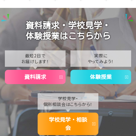
【仙台】1年生のレクリエーション～仙台市博物館で「伊
2025
達政宗からの挑戦状」に挑戦しました⚔️✨～
2024
【仙台】ホームルームで「TAGIRON（タギロン）」を行い
資料請求・学校見学・
ました！🧩🔢
2023
体験授業はこちらから
【仙台】いよいよ始まります！エリアスクーリングに向け
2022
た事前オリエンテーションを実施しました📝✨
2021
最短2日で
実際に
お届けします！
やってみよう！
2020
資料請求
体験授業
学校見学・
個別相談会はこちらから！
学校見学・相談
会