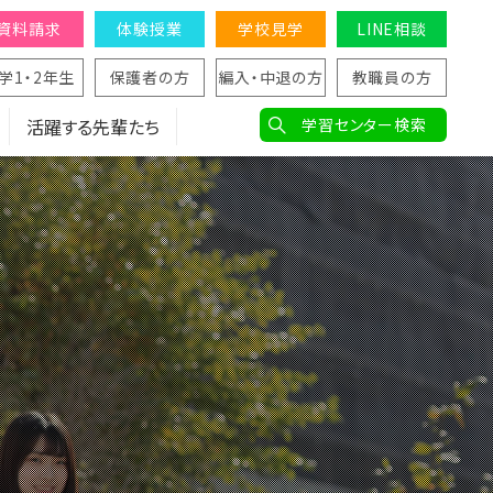
資料請求
体験授業
学校見学
LINE相談
学1・2年生
保護者の方
編入・中退の方
教職員の方
活躍する先輩たち
学習センター検索