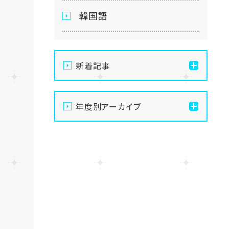
韓国語
新着記事
【仙台】自分のペースで苦
年度別アーカイブ
手克服！AI大学進学専攻の
魅力を徹底解説します✨🤖
2026
【仙台】夏季休業のお知ら
2025
せ
2024
【仙台】いよいよスタート！
前期エリアスクーリングが
始まりました🌻