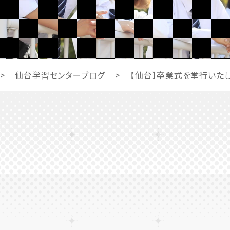
>
仙台学習センターブログ
>
【仙台】卒業式を挙行いたし