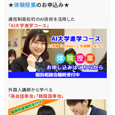
★
体験授業
のお申込み★
通信制高校初のAI技術を活用した
「AI大学進学コース」
外国人講師から学べる
「英会話専攻」
「韓国語専攻」