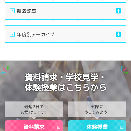
新着記事
【仙台】自分のペースで苦手克服！AI大学進学専攻の魅
力を徹底解説します✨🤖
年度別アーカイブ
【仙台】夏季休業のお知らせ
2026
【仙台】いよいよスタート！前期エリアスクーリングが始
2025
まりました🌻
2024
【仙台】1年生のレクリエーション～仙台市博物館で「伊
資料請求・学校見学・
達政宗からの挑戦状」に挑戦しました⚔️✨～
2023
体験授業はこちらから
【仙台】ホームルームで「TAGIRON（タギロン）」を行い
2022
ました！🧩🔢
2021
最短2日で
実際に
お届けします！
やってみよう！
2020
資料請求
体験授業