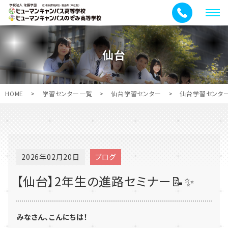
メ
ニ
ュ
仙台
ー
HOME
>
学習センター一覧
>
仙台学習センター
>
仙台学習センタ
2026年02月20日
ブログ
【仙台】2年生の進路セミナー📝✨
みなさん、こんにちは！