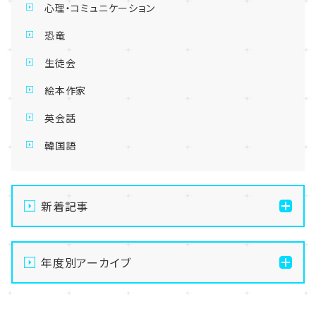
心理・コミュニケーション
恐竜
生徒会
絵本作家
英会話
韓国語
新着記事
【仙台】自分のペースで苦手克服！AI大学進学専攻の魅
力を徹底解説します✨🤖
年度別アーカイブ
【仙台】夏季休業のお知らせ
2026
【仙台】いよいよスタート！前期エリアスクーリングが始