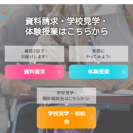
2025
まりました🌻
2024
【仙台】1年生のレクリエーション～仙台市博物館で「伊
資料請求・学校見学・
達政宗からの挑戦状」に挑戦しました⚔️✨～
2023
体験授業はこちらから
【仙台】ホームルームで「TAGIRON（タギロン）」を行い
2022
ました！🧩🔢
2021
最短2日で
実際に
お届けします！
やってみよう！
2020
資料請求
体験授業
学校見学・
個別相談会はこちらから！
学校見学・相談
会