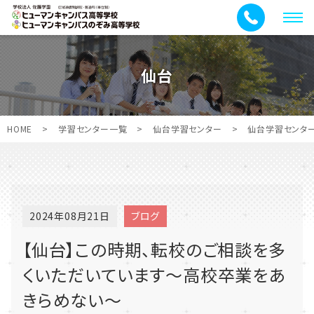
メ
ニ
ュ
仙台
ー
HOME
>
学習センター一覧
>
仙台学習センター
>
仙台学習センタ
2024年08月21日
ブログ
【仙台】この時期、転校のご相談を多
くいただいています～高校卒業をあ
きらめない～