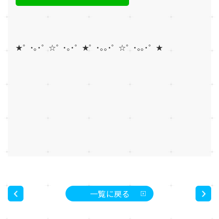
★゜・。・゜☆゜・。・゜★゜・。。・゜☆゜・。。・゜★
一覧に戻る
<
>