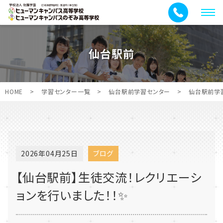
メ
ニ
ュ
仙台駅前
ー
HOME
>
学習センター一覧
>
仙台駅前学習センター
>
仙台駅前学
2026年04月25日
ブログ
【仙台駅前】生徒交流！レクリエーシ
ョンを行いました！！✨