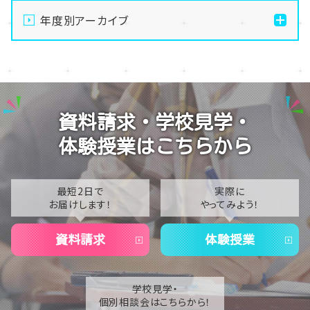
せです！🌻
年度別アーカイブ
【仙台第二・仙台駅前】☆マンガ・イラスト☆夏の特別講
2026
義開催！！🌻
2025
【仙台第二・仙台駅前】☆声優・タレント☆アフレコ体験
が行われました！🎤
2024
資料請求・学校見学・
【仙台第二・仙台駅前】☆ヘアメイク☆撮影実習が行わ
2023
れました！
体験授業はこちらから
2022
【仙台第二・仙台駅前】前期スクーリングのオリエンテ
ーションが行われました！
2021
最短2日で
実際に
お届けします！
やってみよう！
2020
資料請求
体験授業
学校見学・
個別相談会はこちらから！