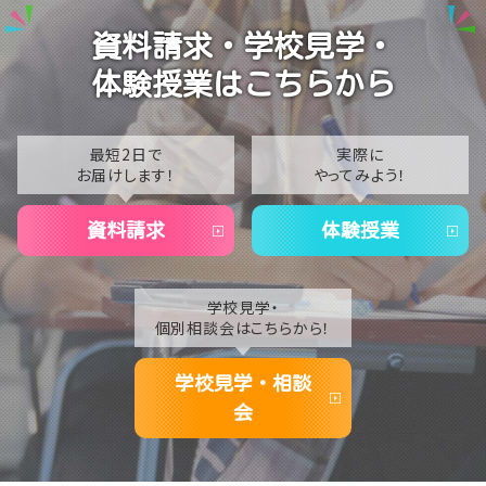
って羽ばたく先輩たち✨
2024
資料請求・学校見学・
【札幌大通】オープンキャンパス開催！体験授業で未来
2023
の「好き」を見つけよう♪👋💄
体験授業はこちらから
2022
【札幌大通】8月6日(木)に「夏祭り」を開催します！✨🍧
2021
最短2日で
実際に
お届けします！
やってみよう！
2020
資料請求
体験授業
学校見学・
個別相談会はこちらから！
学校見学・相談
会