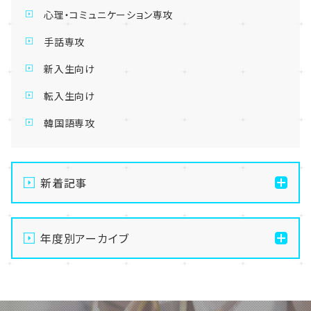
心理・コミュニケーション専攻
手話専攻
新入生向け
転入生向け
韓国語専攻
新着記事
【札幌大通】夏祭りまであと8日！お化け屋敷準備👻ビ
ニール袋コーデが大人気！？✨
年度別アーカイブ
【札幌大通】夏祭りまであと10日！札幌の通信制高校で
2026
産業革命が！？🏮✨
2025
【札幌大通】2025年度の進路実績をご紹介！夢に向か