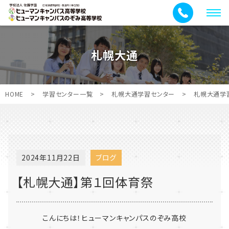
メ
ニ
ュ
札幌大通
ー
HOME
>
学習センター一覧
>
札幌大通学習センター
>
札幌大通学
2024年11月22日
ブログ
【札幌大通】第１回体育祭
こんにちは！ヒューマンキャンパスのぞみ高校