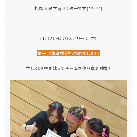
札幌大通学習センターです
(*^-^*)
11月
21
日北ガスアリーナにて
第一回体育祭
が行われました！！
学年の垣根を越えてチームを作り真剣勝負！