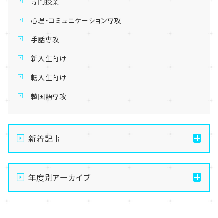
専門授業
心理・コミュニケーション専攻
手話専攻
新入生向け
転入生向け
韓国語専攻
新着記事
【札幌大通】夏祭りまであと8日！お化け屋敷準備👻ビ
ニール袋コーデが大人気！？✨
年度別アーカイブ
【札幌大通】夏祭りまであと10日！札幌の通信制高校で
2026
産業革命が！？🏮✨