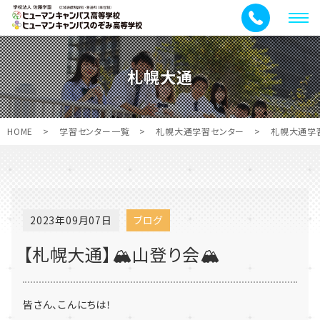
メ
ニ
ュ
札幌大通
ー
HOME
>
学習センター一覧
>
札幌大通学習センター
>
札幌大通学
2023年09月07日
ブログ
【札幌大通】🏔山登り会🏔
皆さん、こんにちは！