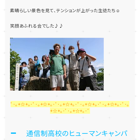
素晴らしい景色を見て、テンションが上がった生徒たち☺
笑顔あふれる会でした♪♪
ﾟ･｡+☆+｡･ﾟ･｡+☆+｡･ﾟ･｡+☆+｡･ﾟ･｡+☆+｡･ﾟ･｡+☆+｡･ﾟ･｡
+☆+｡･ﾟ･｡+☆+｡･ﾟ
通信制高校のヒューマンキャンパ