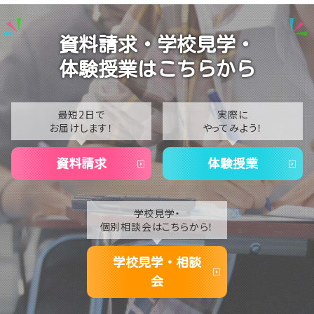
2025
【札幌大通】2025年度の進路実績をご紹介！夢に向か
って羽ばたく先輩たち✨
2024
資料請求・学校見学・
【札幌大通】オープンキャンパス開催！体験授業で未来
2023
の「好き」を見つけよう♪👋💄
体験授業はこちらから
2022
【札幌大通】8月6日(木)に「夏祭り」を開催します！✨🍧
2021
最短2日で
実際に
お届けします！
やってみよう！
2020
資料請求
体験授業
学校見学・
個別相談会はこちらから！
学校見学・相談
会