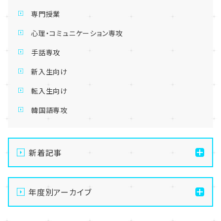
専門授業
心理・コミュニケーション専攻
手話専攻
新入生向け
転入生向け
韓国語専攻
新着記事
【札幌大通】夏祭りまであと8日！お化け屋敷準備👻ビ
ニール袋コーデが大人気！？✨
年度別アーカイブ
【札幌大通】夏祭りまであと10日！札幌の通信制高校で
2026
産業革命が！？🏮✨