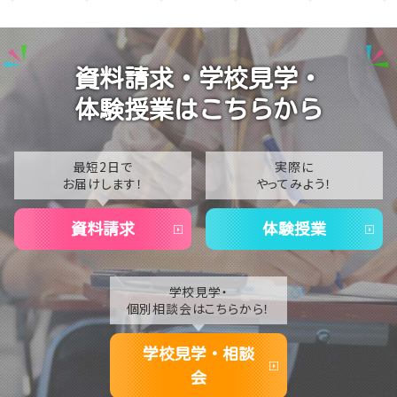
2025
【札幌大通】2025年度の進路実績をご紹介！夢に向か
って羽ばたく先輩たち✨
2024
資料請求・学校見学・
【札幌大通】オープンキャンパス開催！体験授業で未来
2023
の「好き」を見つけよう♪👋💄
体験授業はこちらから
2022
【札幌大通】8月6日(木)に「夏祭り」を開催します！✨🍧
2021
最短2日で
実際に
お届けします！
やってみよう！
2020
資料請求
体験授業
学校見学・
個別相談会はこちらから！
学校見学・相談
会