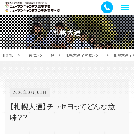
メ
ニ
ュ
札幌大通
ー
HOME
>
学習センター一覧
>
札幌大通学習センター
>
札幌大通学
2020年07月01日
【札幌大通】チュセヨってどんな意
味？？