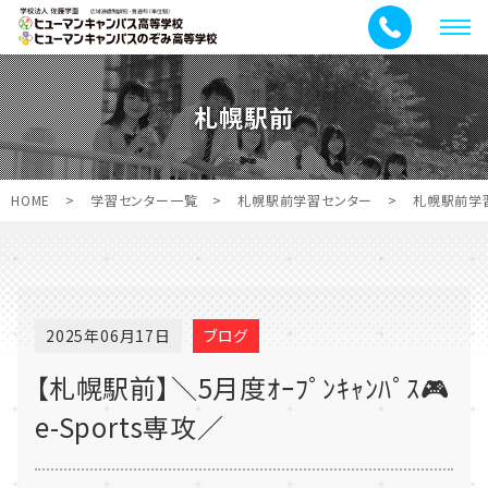
メ
ニ
ュ
札幌駅前
ー
HOME
>
学習センター一覧
>
札幌駅前学習センター
>
札幌駅前学
2025年06月17日
ブログ
【札幌駅前】＼5月度ｵｰﾌﾟﾝｷｬﾝﾊﾟｽ🎮
e-Sports専攻／