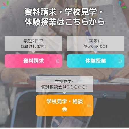
2024
【札幌駅前】8/19（水）中高生スポーツチャレンジカップ
資料請求・学校見学・
Featuring Fortnite
2023
体験授業はこちらから
【札幌駅前】職業体験イベントU:meeets!!! 参加レポ
2022
ート part3☆
2021
最短2日で
実際に
お届けします！
やってみよう！
2020
資料請求
体験授業
学校見学・
個別相談会はこちらから！
学校見学・相談
会