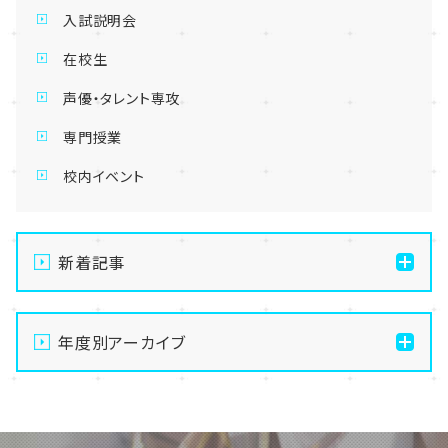
入試説明会
在校生
声優・タレント専攻
専門授業
校内イベント
新着記事
【札幌駅前】2027年度入試説明会が始まりました🌟
年度別アーカイブ
【札幌駅前】職業体験イベントU:meeets!!! イベント振
り返り☆
2026
【札幌駅前】職業体験イベントU:meeets!!! 参加レポ
2025
ート part4☆