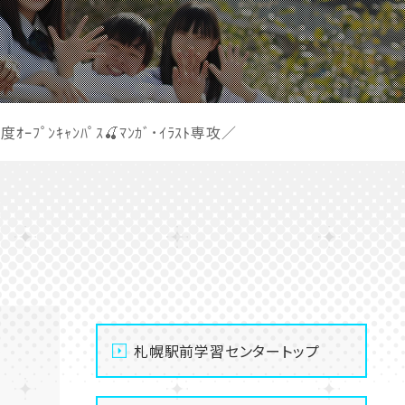
ｰﾌﾟﾝｷｬﾝﾊﾟｽ🍒ﾏﾝｶﾞ･ｲﾗｽﾄ専攻／
札幌駅前学習センタートップ