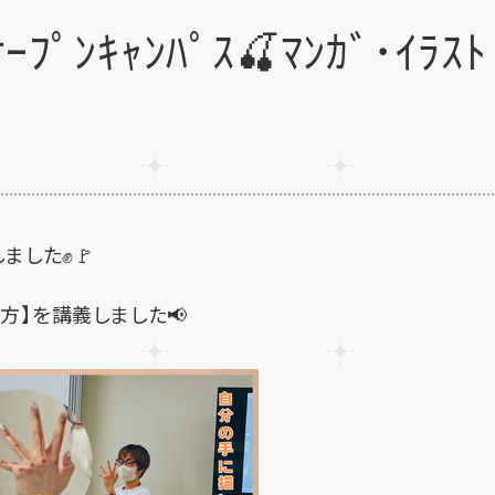
ﾝｷｬﾝﾊﾟｽ🍒ﾏﾝｶﾞ･ｲﾗｽﾄ
しました✊🚩
描き方】を講義しました📢