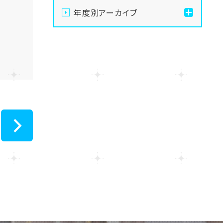
【札幌駅前】2027年度入試
年度別アーカイブ
説明会が始まりました🌟
2026
【札幌駅前】職業体験イベ
ントU:meeets!!! イベント
2025
振り返り☆
2024
【札幌駅前】職業体験イベ
ントU:meeets!!! 参加レポ
ート part4☆
2023
>
【札幌駅前】8/19（水）中高
2022
生スポーツチャレンジカッ
プ Featuring Fortnite
2021
【札幌駅前】職業体験イベ