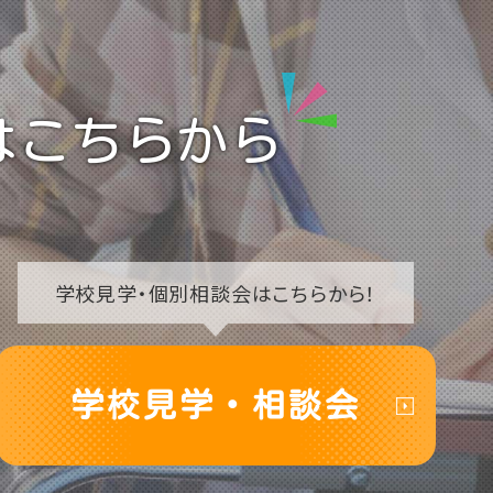
2020
ントU:meeets!!! 参加レポ
ート part3☆
はこちらから
学校見学・
個別相談会はこちらから！
学校見学・相談会