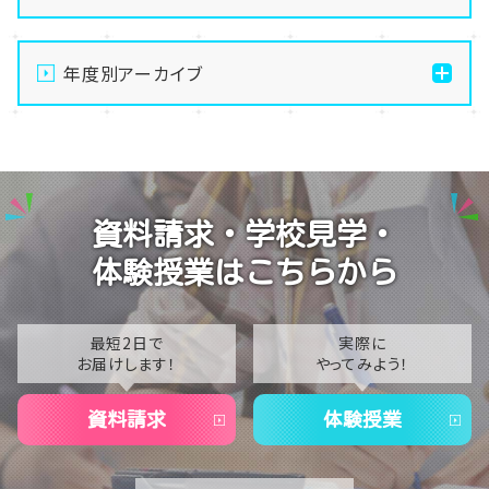
【札幌駅前】2027年度入試説明会が始まりました🌟
年度別アーカイブ
【札幌駅前】職業体験イベントU:meeets!!! イベント振
り返り☆
2026
【札幌駅前】職業体験イベントU:meeets!!! 参加レポ
2025
ート part4☆
2024
【札幌駅前】8/19（水）中高生スポーツチャレンジカップ
資料請求・学校見学・
Featuring Fortnite
2023
体験授業はこちらから
【札幌駅前】職業体験イベントU:meeets!!! 参加レポ
2022
ート part3☆
2021
最短2日で
実際に
お届けします！
やってみよう！
2020
資料請求
体験授業