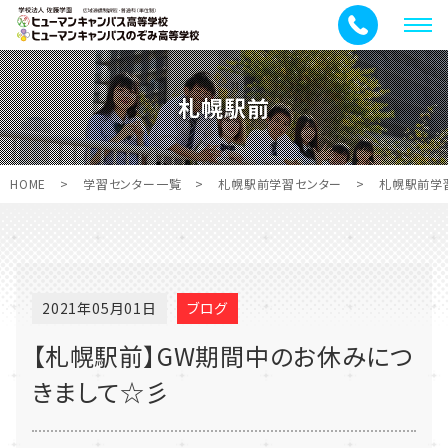
メ
ニ
ュ
札幌駅前
ー
HOME
>
学習センター一覧
>
札幌駅前学習センター
>
札幌駅前学
2021年05月01日
ブログ
【札幌駅前】GW期間中のお休みにつ
きまして☆彡