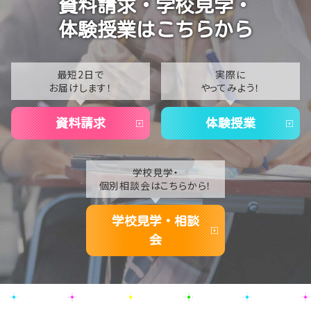
資料請求・学校見学・
2023
【なんば】抜群のアクセス！なんば学習センターは駅チ
体験授業はこちらから
カ通学が叶います✨
2022
2021
最短2日で
実際に
お届けします！
やってみよう！
2020
資料請求
体験授業
学校見学・
個別相談会はこちらから！
学校見学・相談
会