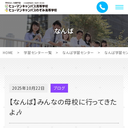
メ
ニ
ュ
なんば
ー
HOME
>
学習センター一覧
>
なんば学習センター
>
なんば学習セ
2025年10月22日
ブログ
【なんば】みんなの母校に行ってきた
よ🎶