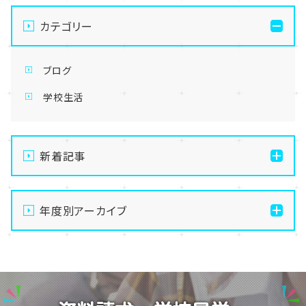
カテゴリー
ブログ
学校生活
新着記事
【なんば】キラリと輝く宝物✨「光るハーバリウム」作り
に挑戦しました！
年度別アーカイブ
【なんば】校舎紹介の「自習室編」✨
2026
【なんば】笑顔が溢れたオープンスクール😊在校生の
2025
温かいお出迎えで素敵な1日に🌷
2024
【なんば】夏季休校期間のお知らせ🍉