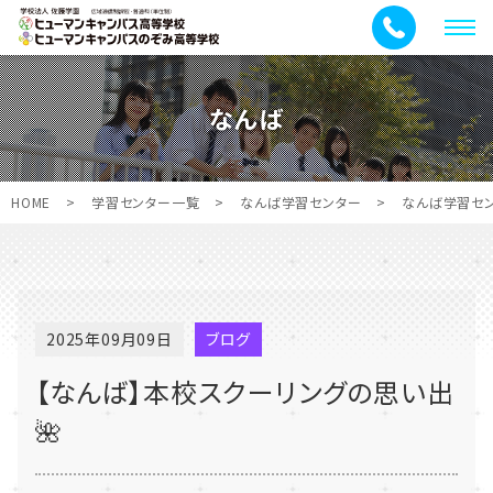
メ
ニ
ュ
なんば
ー
HOME
>
学習センター一覧
>
なんば学習センター
>
なんば学習セ
2025年09月09日
ブログ
【なんば】本校スクーリングの思い出
🌺