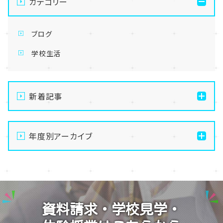
カテゴリー
ブログ
学校生活
新着記事
【なんば】体験授業で高級感のあるマンゴータルト作り
ました！🥭✨
年度別アーカイブ
【なんば】キラリと輝く宝物✨「光るハーバリウム」作り
2026
に挑戦しました！
2025
【なんば】校舎紹介の「自習室編」✨
2024
【なんば】笑顔が溢れたオープンスクール😊在校生の
資料請求・学校見学・
温かいお出迎えで素敵な1日に🌷
2023