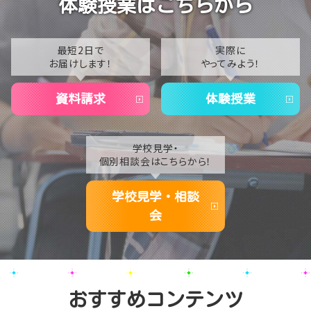
体験授業はこちらから
【なんば】夏季休校期間のお知らせ🍉
2022
2021
最短2日で
実際に
お届けします！
やってみよう！
2020
資料請求
体験授業
学校見学・
個別相談会はこちらから！
学校見学・相談
会
おすすめコンテンツ