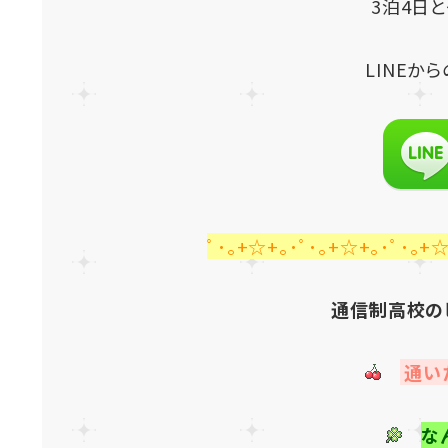
3泊4日
LINE
から
ﾟ･｡+☆+｡･ﾟ･｡+☆+｡･ﾟ･｡+☆
通信制高校の
通い
な