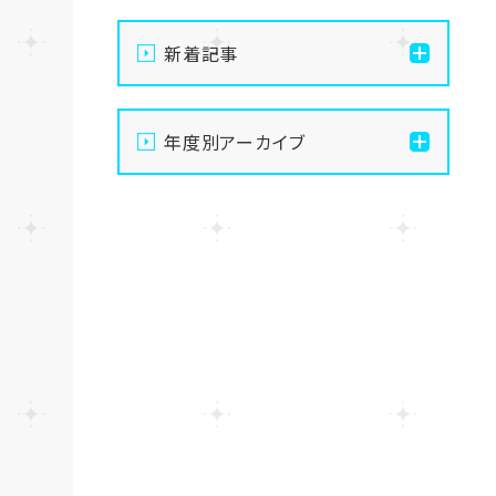
新着記事
【なんば】体験授業で高級
年度別アーカイブ
感のあるマンゴータルト作
りました！🥭✨
2026
【なんば】キラリと輝く宝物
2025
✨「光るハーバリウム」作り
に挑戦しました！
2024
【なんば】校舎紹介の「自習
室編」✨
2023
【なんば】笑顔が溢れたオ
2022