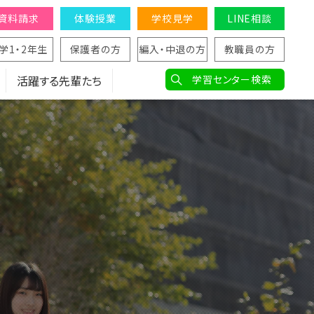
資料請求
体験授業
学校見学
LINE相談
学1・2年生
保護者の方
編入・中退の方
教職員の方
活躍する先輩たち
学習センター検索