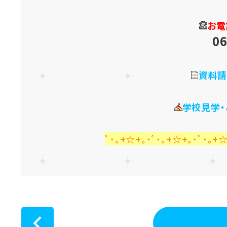
お電
06
資料請
学校見学
ﾟ･｡+☆+｡･ﾟ･｡+☆+｡･ﾟ･｡+☆