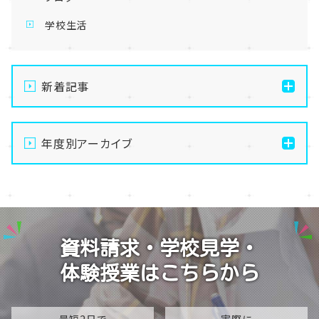
学校生活
新着記事
【なんば】キラリと輝く宝物✨「光るハーバリウム」作り
に挑戦しました！
年度別アーカイブ
【なんば】校舎紹介の「自習室編」✨
2026
【なんば】笑顔が溢れたオープンスクール😊在校生の
2025
温かいお出迎えで素敵な1日に🌷
2024
【なんば】夏季休校期間のお知らせ🍉
資料請求・学校見学・
2023
【なんば】抜群のアクセス！なんば学習センターは駅チ
体験授業はこちらから
カ通学が叶います✨
2022
2021
最短2日で
実際に