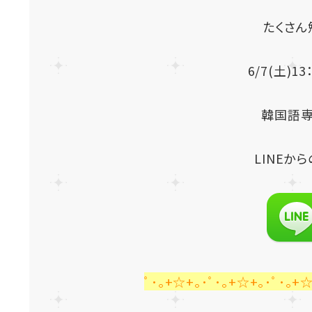
たくさん勉
6/7(土)
韓国語専
LINE
から
ﾟ･｡+☆+｡･ﾟ･｡+☆+｡･ﾟ･｡+☆