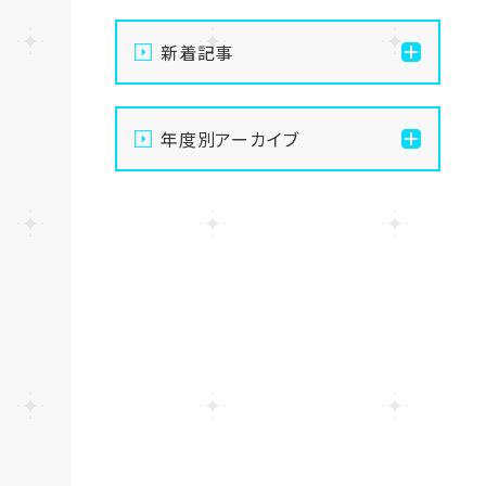
新着記事
【なんば】体験授業で高級
年度別アーカイブ
感のあるマンゴータルト作
りました！🥭✨
2026
【なんば】キラリと輝く宝物
2025
✨「光るハーバリウム」作り
に挑戦しました！
2024
【なんば】校舎紹介の「自習
室編」✨
2023
【なんば】笑顔が溢れたオ
2022