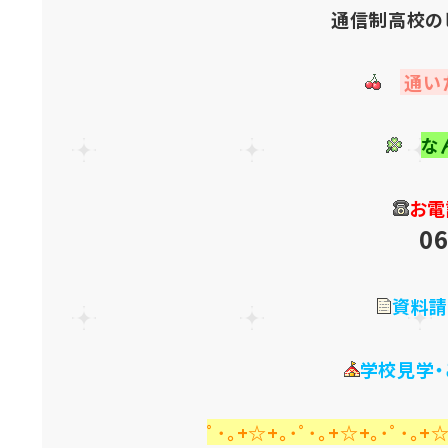
通信制高校の
通い
な
お電
06
資料請
学校見学
ﾟ･｡+☆+｡･ﾟ･｡+☆+｡･ﾟ･｡+☆