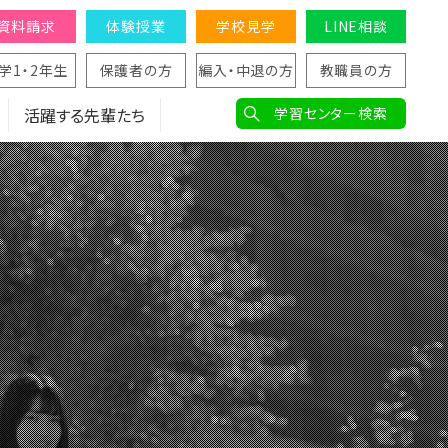
資料請求
体験授業
学校見学
LINE相談
学1・2年生
保護者の方
編入・中退の方
教職員の方
活躍する先輩たち
学習センター検索