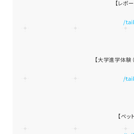
【レポー
/ta
【大学進学体験（A
/ta
【ペッ