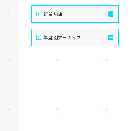
新着記事
【なんば】キラリと輝く宝物
年度別アーカイブ
✨「光るハーバリウム」作り
に挑戦しました！
2026
【なんば】校舎紹介の「自習
2025
室編」✨
2024
【なんば】笑顔が溢れたオ
ープンスクール😊在校生の
温かいお出迎えで素敵な1
2023
日に🌷
2022