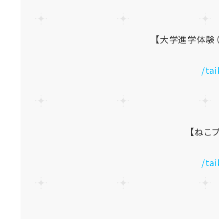
【大学進学体験（A
/ta
【ねこ
/ta