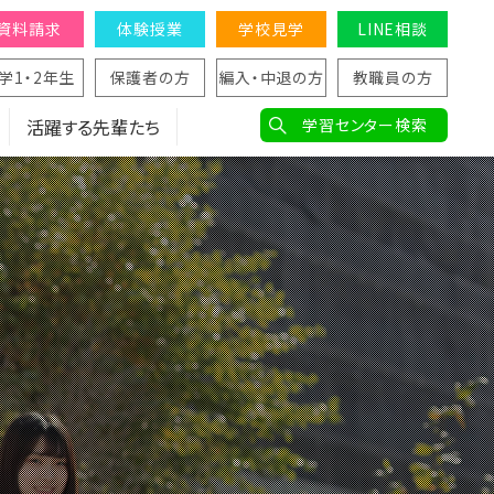
資料請求
体験授業
学校見学
LINE相談
学1・2年生
保護者の方
編入・中退の方
教職員の方
活躍する先輩たち
学習センター検索