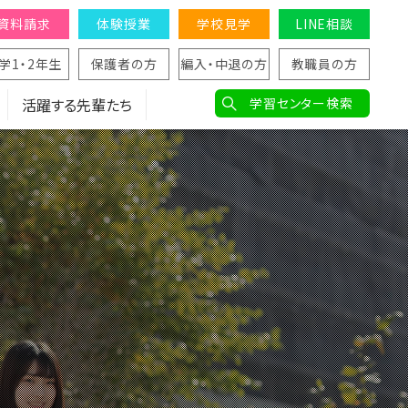
資料請求
体験授業
学校見学
LINE相談
学1・2年生
保護者の方
編入・中退の方
教職員の方
活躍する先輩たち
学習センター検索