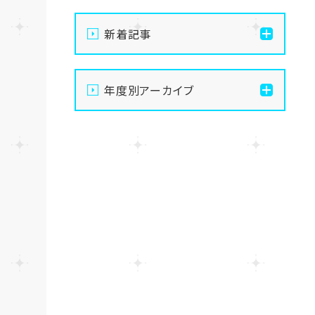
新着記事
【なんば】体験授業で高級
年度別アーカイブ
感のあるマンゴータルト作
りました！🥭✨
2026
【なんば】キラリと輝く宝物
2025
✨「光るハーバリウム」作り
に挑戦しました！
2024
【なんば】校舎紹介の「自習
室編」✨
2023
【なんば】笑顔が溢れたオ
2022