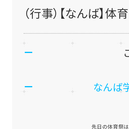
（行事）【なんば】体
なんば
先日の体育祭は