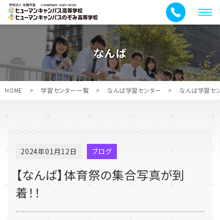
メ
ニ
ュ
なんば
ー
HOME
>
学習センター一覧
>
なんば学習センター
>
なんば学習セ
2024年01月12日
ブログ
【なんば】体育祭の集合写真が到
着！！