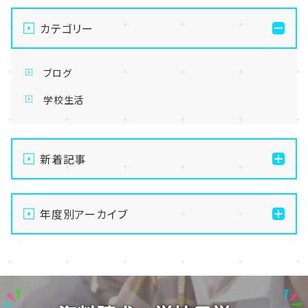
カテゴリー
ブログ
学校生活
新着記事
【なんば】キラリと輝く宝物✨「光るハーバリウム」作り
に挑戦しました！
年度別アーカイブ
【なんば】校舎紹介の「自習室編」✨
2026
【なんば】笑顔が溢れたオープンスクール😊在校生の
2025
温かいお出迎えで素敵な1日に🌷
2024
【なんば】夏季休校期間のお知らせ🍉