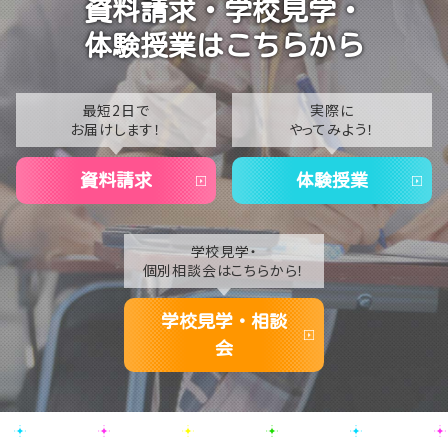
資料請求・学校見学・
2023
【なんば】抜群のアクセス！なんば学習センターは駅チ
体験授業はこちらから
カ通学が叶います✨
2022
2021
最短2日で
実際に
お届けします！
やってみよう！
2020
資料請求
体験授業
学校見学・
個別相談会はこちらから！
学校見学・相談
会