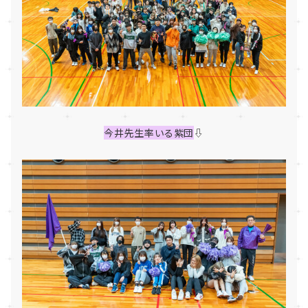
今井先生率いる紫団
⇩