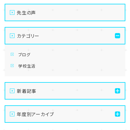
先生の声
カテゴリー
ブログ
学校生活
新着記事
【なんば】体験授業で高級感のあるマンゴータルト作り
ました！🥭✨
年度別アーカイブ
【なんば】キラリと輝く宝物✨「光るハーバリウム」作り
2026
に挑戦しました！