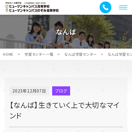
メ
ニ
ュ
なんば
ー
HOME
>
学習センター一覧
>
なんば学習センター
>
なんば学習セ
2023年12月07日
ブログ
【なんば】生きていく上で大切なマイ
ンド