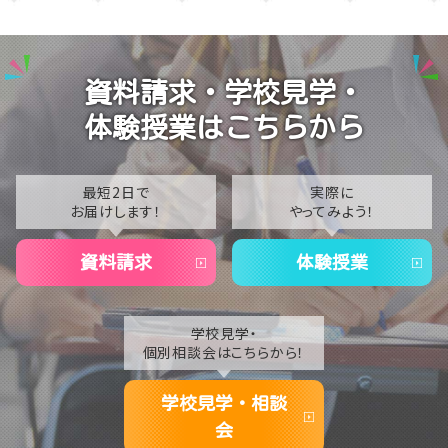
2025
【なんば】校舎紹介の「自習室編」✨
2024
【なんば】笑顔が溢れたオープンスクール😊在校生の
資料請求・学校見学・
温かいお出迎えで素敵な1日に🌷
2023
体験授業はこちらから
【なんば】夏季休校期間のお知らせ🍉
2022
2021
最短2日で
実際に
お届けします！
やってみよう！
2020
資料請求
体験授業
学校見学・
個別相談会はこちらから！
学校見学・相談
会