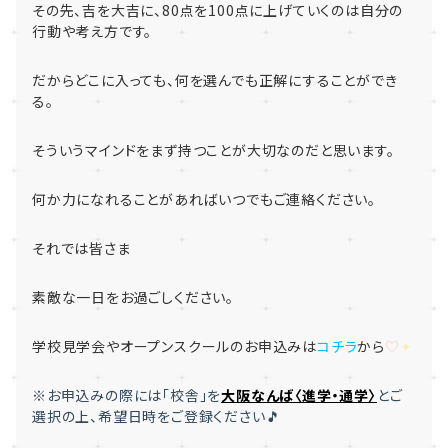
その先、吉を大吉に、
80
点を
100
点に上げていくのは自分の
行
動や考え方です。
だからどこに入っても、何を選んでも正解にすることができ
る。
そういうマインドをまず持つことが大切なのだと思います。
何か力になれることがあればいつでもご連絡ください。
それでは皆さま
素敵な一日をお過ごしください。
学校見学会やオープンスクールのお申込みは
コチラ
から
♡
✦
※お申込みの際には「
校舎」を
大
阪なんば〈進学・通学〉
とご
選択
の上、希望日時をご登録ください🎵