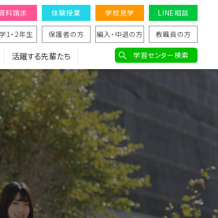
資料請求
体験授業
学校見学
LINE相談
学1・2年生
保護者の方
編入・中退の方
教職員の方
活躍する先輩たち
学習センター検索