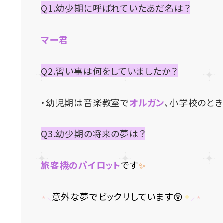
Q1.幼少期に呼ばれていたあだ名は？
マー君
Q2.習い事は何をしていましたか？
・幼児期は音楽教室で
オルガン
、小学校のと
Q3.幼少期の将来の夢は？
旅客機のパイロット
です
✨
⋆
⸜
意外な夢でビックリしています😲
✦
⸝
⋆