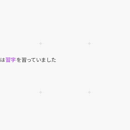
きは
習字
を習っていました