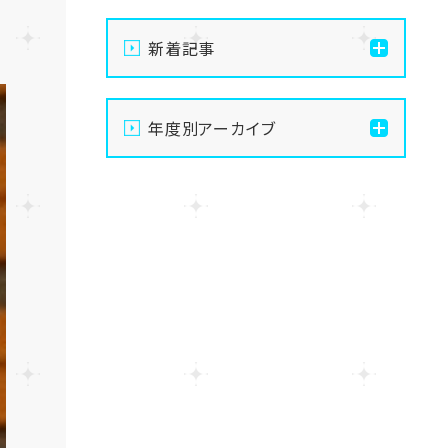
新着記事
【なんば】体験授業で高級
年度別アーカイブ
感のあるマンゴータルト作
りました！🥭✨
2026
【なんば】キラリと輝く宝物
2025
✨「光るハーバリウム」作り
に挑戦しました！
2024
【なんば】校舎紹介の「自習
室編」✨
2023
【なんば】笑顔が溢れたオ
2022