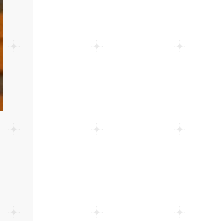
ープンスクール😊在校生の
温かいお出迎えで素敵な1
2021
日に🌷
2020
【なんば】夏季休校期間の
お知らせ🍉