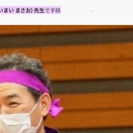
いまい まさお）先生
です🧸