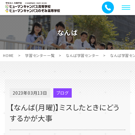
メ
ニ
ュ
なんば
ー
HOME
>
学習センター一覧
>
なんば学習センター
>
なんば学習セ
2023年03月13日
ブログ
【なんば(月曜)】ミスしたときにどう
するかが大事