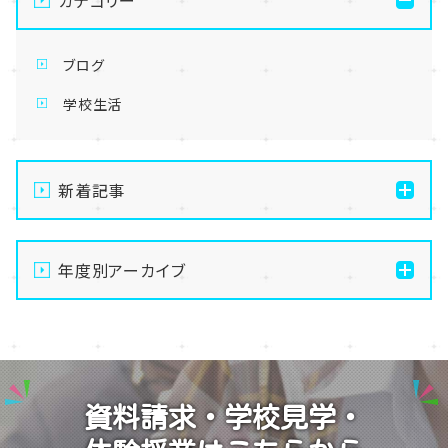
ブログ
学校生活
新着記事
【なんば】体験授業で高級感のあるマンゴータルト作り
ました！🥭✨
年度別アーカイブ
【なんば】キラリと輝く宝物✨「光るハーバリウム」作り
2026
に挑戦しました！
2025
【なんば】校舎紹介の「自習室編」✨
2024
【なんば】笑顔が溢れたオープンスクール😊在校生の
資料請求・学校見学・
温かいお出迎えで素敵な1日に🌷
2023