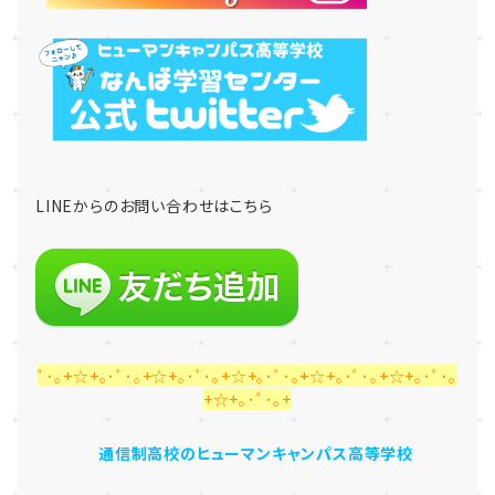
LINE
からのお問い合わせはこちら
ﾟ･｡+☆+｡･ﾟ･｡+☆+｡･ﾟ･｡+☆+｡･ﾟ･｡+☆+｡･ﾟ･｡+☆+｡･ﾟ･｡
+☆+｡･ﾟ･｡+
通信制高校のヒューマンキャンパス高等学校