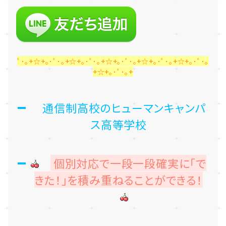
ﾟ･｡+☆+｡･ﾟ･｡+☆+｡･ﾟ･｡+☆+｡･ﾟ･｡+☆+｡･ﾟ･｡+☆+｡･ﾟ･｡
+☆+｡･ﾟ･｡+
通信制高校のヒューマンキャンパ
ス高等学校
個別対応で一段一段確実に「で
きた！」を積み重ねることができる！