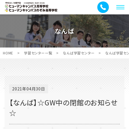
メ
ニ
ュ
なんば
ー
HOME
>
学習センター一覧
>
なんば学習センター
>
なんば学習セ
2021年04月30日
【なんば】☆GW中の閉館のお知らせ
☆