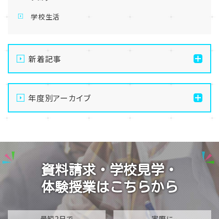
学校生活
新着記事
【なんば】体験授業で高級感のあるマンゴータルト作り
ました！🥭✨
年度別アーカイブ
【なんば】キラリと輝く宝物✨「光るハーバリウム」作り
2026
に挑戦しました！
2025
【なんば】校舎紹介の「自習室編」✨
2024
【なんば】笑顔が溢れたオープンスクール😊在校生の
資料請求・学校見学・
温かいお出迎えで素敵な1日に🌷
2023
体験授業はこちらから
【なんば】夏季休校期間のお知らせ🍉
2022
2021
最短2日で
実際に