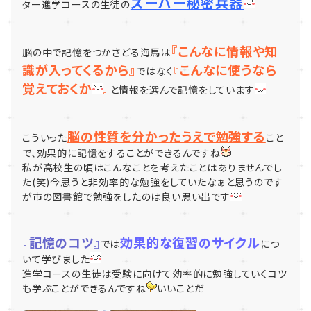
スーパー秘密兵器
ター進学コースの生徒の
『こんなに情報や知
脳の中で記憶をつかさどる海馬は
識が入ってくるから』
こんなに使うなら
ではなく
『
覚えておくか
』
と情報を選んで記憶をしています
脳の性質を分かったうえで勉強する
こういった
こと
で、効果的に記憶をすることができるんですね
私が高校生の頃はこんなことを考えたことはありませんでし
た(笑)今思うと非効率的な勉強をしていたなぁと思うのです
が市の図書館で勉強をしたのは良い思い出です
『記憶のコツ』
効果的な復習のサイクル
では
につ
いて学びました
進学コースの生徒は受験に向けて効率的に勉強していくコツ
も学ぶことができるんですね
いいことだ