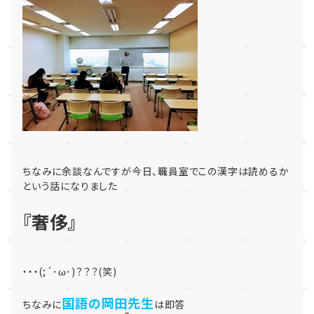
ちなみに余談なんですが今日、職員室でこの漢字は読めるか
という話になりました
『奢侈』
・・・(;´･ω･)？？？(笑)
国語の岡田先生
ちなみに
は即答