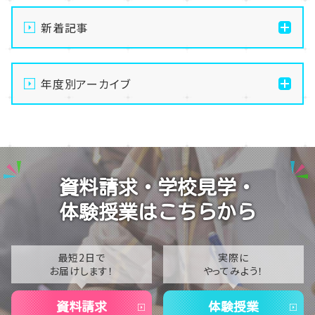
新着記事
【大宮】俺たちの夏は終わらない！8月後半のおすすめ
体験授業
年度別アーカイブ
【大宮】総勢100名以上！大宮学習センター「夏祭り」を
2026
開催しました！🏮
2025
【大宮】8月8日～16日までお休みをいただきます☺
2024
【大宮】プロの撮影隊がやってきた！TikTok撮影の裏側
資料請求・学校見学・
に密着🎬✨
2023
体験授業はこちらから
【大宮】いよいよ明日開催！夏のビッグイベント「大宮学
2022
習センター 夏祭り」🎉✨
2021
最短2日で
実際に
お届けします！
やってみよう！
2020
資料請求
体験授業