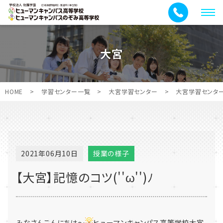
メ
ニ
ュ
大宮
ー
HOME
>
学習センター一覧
>
大宮学習センター
>
大宮学習センタ
2021年06月10日
授業の様子
【大宮】記憶のコツ(''ω'')ﾉ
みなさんこんにちは～
ヒューマンキャンパス高等学校大宮