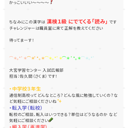
かっこいいい～～～～
漢検１級 にでてくる「読み」
ちなみにこの漢字は
です
チャレンジャーは職員室に来て正解を教えてください
待ってまーす！
⌒＊｡*ﾟ＊
⌒＊ﾟ*｡＊
⌒＊｡*ﾟ＊
⌒＊ ﾟ*｡＊
⌒＊｡*ﾟ
大宮学習センター 入試広報部
担当：佐久間（さくま）です！
・中学校３年生
通信制高校ってどんなところ？どんな風に勉強していくの？な
ど気軽にご相談くださいね
・転入学（転校）
転校のご相談、転入はいつできる？単位はどうなるのか など
気軽にご相談ください
・編入学（再進学）