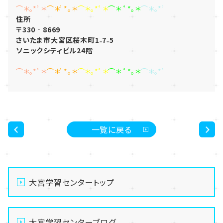
⌒＊｡*ﾟ＊
⌒＊ﾟ*｡＊
⌒＊｡*ﾟ＊
⌒＊ ﾟ*｡＊
⌒＊｡*ﾟ
住所
〒330‐8669
さいたま市大宮区桜木町1₋7₋5
ソニックシティビル24階
⌒＊｡*ﾟ＊
⌒＊ﾟ*｡＊
⌒＊｡*ﾟ＊
⌒＊ ﾟ*｡＊
⌒＊｡*ﾟ
一覧に戻る
<
>
大宮学習センタートップ
大宮学習センターブログ